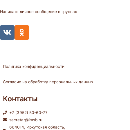
Написать личное сообщение в группах
V
O
k
d
n
o
k
l
Политика конфиденциальности
a
s
Согласие на обработку персональных данных
s
n
Контакты
i
k
+7 (3952) 50-60-77
i
secretar@imsb.ru
664014, Иркутская область,