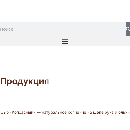
Перейти
к
содержимому
S
Search
Menu
Продукция
Сыр «Колбасный» — натуральное копчение на щепе бука и ольхи