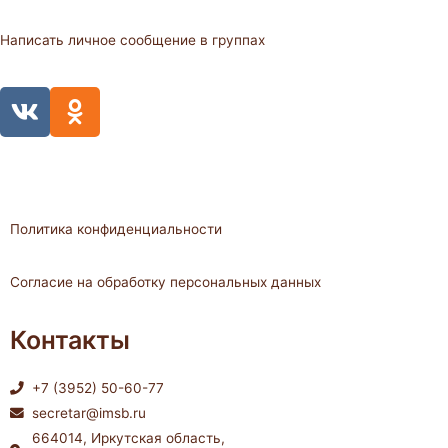
Написать личное сообщение в группах
V
O
k
d
n
o
k
l
Политика конфиденциальности
a
s
Согласие на обработку персональных данных
s
n
Контакты
i
k
+7 (3952) 50-60-77
i
secretar@imsb.ru
664014, Иркутская область,