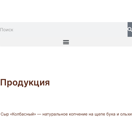
Перейти
к
содержимому
S
Search
Menu
Продукция
Сыр «Колбасный» — натуральное копчение на щепе бука и ольхи