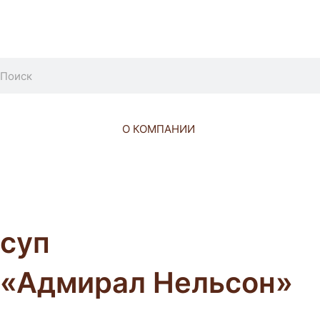
Перейти
к
содержимому
Search
О КОМПАНИИ
суп
«
Адмирал Нельсон»