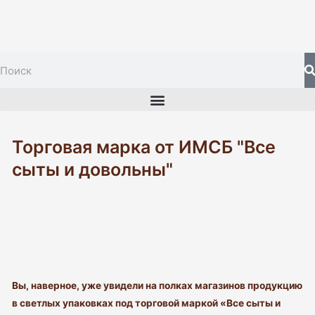
Перейти
к
содержимому
S
Search
Menu
Торговая марка от ИМСБ "Все
сыты и довольны"
Вы, наверное, уже увидели на полках магазинов продукцию
в светлых упаковках под торговой маркой «Все сыты и